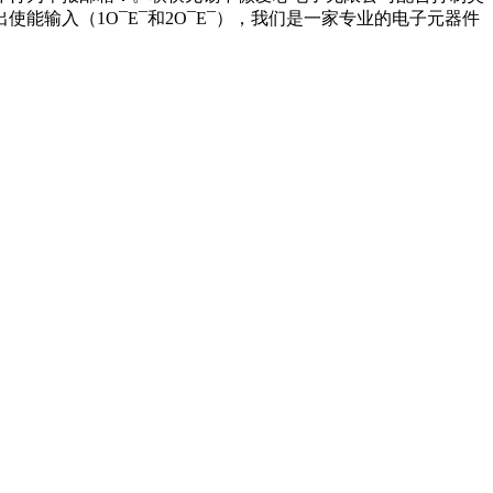
能输入（1O¯E¯和2O¯E¯），我们是一家专业的电子元器件