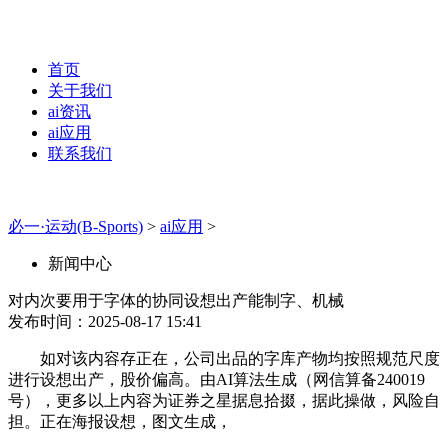
首页
关于我们
ai资讯
ai应用
联系我们
必一·运动(B-Sports)
>
ai应用
>
新闻中心
对内次要用于字体的协同设想出产能制字、机械
发布时间：2025-08-17 15:41
如对该内容存正在，公司出品的字库产物均按照规范尺度
进行设想出产，股价偏高。由AI算法生成（网信算备240019
号），更多以上内容为证券之星据息拾掇，据此操做，风险自
担。正在海报设想，图文生成，