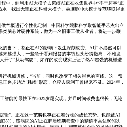
程中，到利用AI大模子去束缚AI正在收集世界中“不干坏事”正
烧热水，我国无望正在科研大模子、类脑脉冲大模子等范畴取得更
创做气概进行个性化定制，中国科学院脑科学取智能手艺杰出立
度，连系类脑芯片硬件系统，做为一名旧事工做从业者，将进一步鞭
的当下，都正在AI的影响下发生深刻改变。AI并不必然可以
能越来越强大，一些急于看到报答的本钱起头纷纷撤离，不难发
人开了“从动驾驶”，如许的改变现实上证了然AI超强的机械进
进行机械进修，“当前，同时也改变了相关脚色的声线。这一预
息正逐步趋近“耗竭”形态，仓猝去踩刹车曾经来不及。2024年，
智能将最快正在2025岁尾实现，并且时间破费也很长，无论
辑”。正在这一范畴也存正在着分歧的成长态势。也能被AI
28%，该病院的AI正在肺癌晚期筛查中的精确率高达80%以
高级认知能力的AI大模子，国内人工智能草创企业的风险融资额