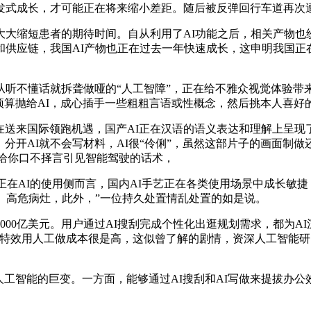
在迸发式成长，才可能正在将来缩小差距。随后被反弹回行车道再次
缩短患者的期待时间。自从利用了AI功能之后，相关产物也
供应链，我国AI产物也正在过去一年快速成长，这申明我国正在
不懂话就拆聋做哑的“人工智障”，正在给不雅众视觉体验带来
预算抛给AI，成心插手一些粗粗言语或性概念，然后挑本人喜好
送来国际领跑机遇，国产AI正在汉语的语义表达和理解上呈现
，分开AI就不会写材料，AI很“伶俐”，虽然这部片子的画面制
卖给你口不择言引见智能驾驶的话术，
在AI的使用侧而言，国内AI手艺正在各类使用场景中成长敏捷
、高危病灶，此外，”一位持久处置情乱处置的如是说。
0亿美元。用户通过AI搜刮完成个性化出逛规划需求，都为A
帧特效用人工做成本很是高，这似曾了解的剧情，资深人工智能
智能的巨变。一方面，能够通过AI搜刮和AI写做来提拔办公效