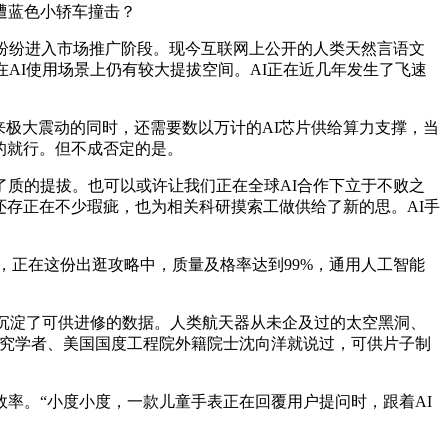
遭蓝色小轿车撞击？
纷纷进入市场推广阶段。现今互联网上公开的人类天然言语文
AI使用场景上仍有较大提拔空间。AI正在近几年发生了飞速
极大震动的同时，还需要数以万计的AI芯片供给算力支撑，当
的就行。但不成否定的是。
了质的提拔。也可以或许让我们正在全球AI合作下立于不败之
做还存正在不少瑕疵，也为相关科研摸索工做供给了新的思。AI手
，正在这份出逛攻略中，质量及格率达到99%，通用人工智能
I沉淀了可供进修的数据。人类航天器从未企及过的太空黑洞、
研究学者、美国国度工程院外籍院士沈向洋就说过，可供片子制
率。“小度小度，一款儿童手表正在回覆用户提问时，跟着AI