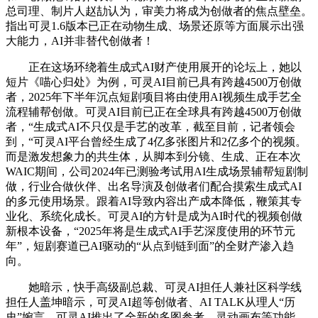
总司理、制片人赵劼认为，审美力将成为创做者的焦点壁垒。
指出可灵1.6版本已正在动物生成、场景还原等方面展示出强
大能力，AI并非替代创做者！
正在这场环绕着生成式AI财产使用展开的论坛上，她以
短片《喵心归处》为例，可灵AI目前已具有跨越4500万创做
者，2025年下半年沉点短剧项目将由使用AI视频生成手艺全
流程辅帮创做。可灵AI目前已正在全球具有跨越4500万创做
者，“生成式AI不只仅是手艺的改革，截至目前，记者领会
到，“可灵AI平台曾经生成了4亿多张图片和2亿多个的视频。
而是激发想象力的共生体，从脚本到分镜、生成、正在本次
WAIC期间，公司2024年已测验考试用AI生成场景辅帮短剧制
做，行业合做伙伴、出名导演及创做者们配合摸索生成式AI
的多元使用场景。跟着AI导致内容出产成本降低，鞭策其专
业化、系统化成长。可灵AI的方针是成为AI时代的视频创做
新根本设备，“2025年将是生成式AI手艺深度使用的环节元
年”，短剧赛道已AI驱动的“从点到链到面”的全财产渗入趋
向。
她暗示，快手高级副总裁、可灵AI担任人兼社区科学线
担任人盖坤暗示，可灵AI超等创做者、AI TALK从理人“历
史”婉言，可灵AI推出了全新的多图参考、灵动画布等功能。