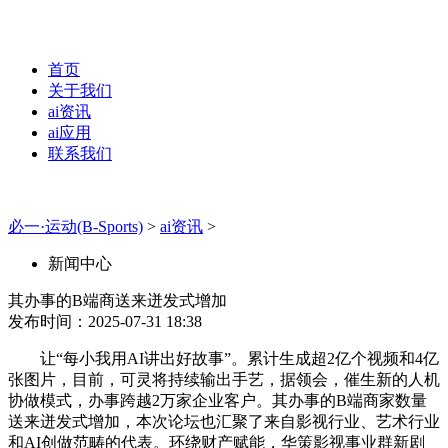
首页
关于我们
ai资讯
ai应用
联系我们
必一·运动(B-Sports)
>
ai资讯
>
新闻中心
其办事的B端商送来迸发式增加
发布时间：2025-07-31 18:38
让“每小我用AI讲出好故事”。累计生成超2亿个视频和4亿
张图片，目前，可灵将持续输出手艺，据领会，催生新的人机
协做模式，办事跨越2万家企业客户。其办事的B端商家数量
送来迸发式增加，本次论坛也汇聚了来自影视行业、艺术行业
和AI创做范畴的代表。环绕财产赋能，华策影视事业群新剧