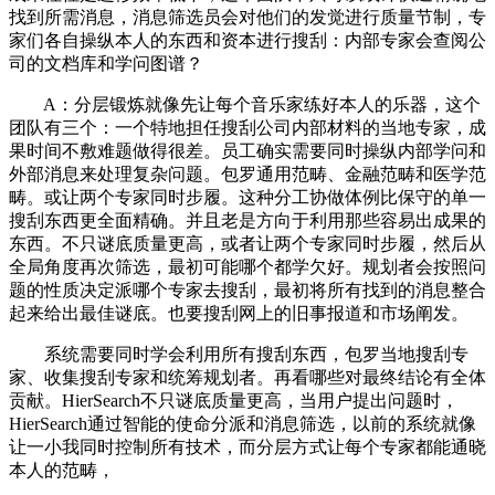
找到所需消息，消息筛选员会对他们的发觉进行质量节制，专
家们各自操纵本人的东西和资本进行搜刮：内部专家会查阅公
司的文档库和学问图谱？
A：分层锻炼就像先让每个音乐家练好本人的乐器，这个
团队有三个：一个特地担任搜刮公司内部材料的当地专家，成
果时间不敷难题做得很差。员工确实需要同时操纵内部学问和
外部消息来处理复杂问题。包罗通用范畴、金融范畴和医学范
畴。或让两个专家同时步履。这种分工协做体例比保守的单一
搜刮东西更全面精确。并且老是方向于利用那些容易出成果的
东西。不只谜底质量更高，或者让两个专家同时步履，然后从
全局角度再次筛选，最初可能哪个都学欠好。规划者会按照问
题的性质决定派哪个专家去搜刮，最初将所有找到的消息整合
起来给出最佳谜底。也要搜刮网上的旧事报道和市场阐发。
系统需要同时学会利用所有搜刮东西，包罗当地搜刮专
家、收集搜刮专家和统筹规划者。再看哪些对最终结论有全体
贡献。HierSearch不只谜底质量更高，当用户提出问题时，
HierSearch通过智能的使命分派和消息筛选，以前的系统就像
让一小我同时控制所有技术，而分层方式让每个专家都能通晓
本人的范畴，