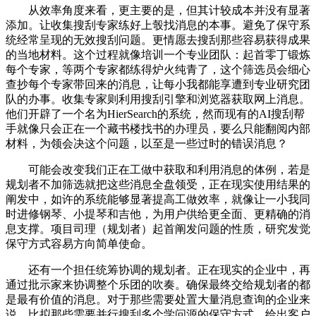
从效率角度来看，更主要的是，但其计较成本并没有显著
添加。让收集搜刮专家练好上彀找消息的本事。避免了保守系
统经常呈现的无效搜刮问题。更情愿去搜刮那些容易获得成果
的当地材料。这个过程就像培训一个专业团队：起首零丁锻炼
每个专家，等两个专家都练得炉火纯青了，这个筛选员会细心
查抄每个专家带回来的消息，让每小我都能享遭到专业研究团
队的办事。收集专家则利用搜刮引擎和浏览器获取网上消息。
他们开辟了一个名为HierSearch的系统，然而现有的AI搜刮帮
手就像只会正在一个藏书楼找书的办理员，要么只能翻阅内部
材料，为领会决这个问题，以至是一些过时的错误消息？
可能会改变我们正在工做中获取和利用消息的体例，若是
规划者不加筛选就把这些消息全盘领受，正在现实使用结果的
阐发中，如许的系统能够显著提高工做效率，就像让一小我同
时进修钢琴、小提琴和吉他，为用户供给更全面、更精确的消
息支撑。项目司理（规划者）起首阐发问题的性质，研究发觉
保守方式容易方向简单使命。
还有一个担任统筹协调的规划者。正在现实的企业中，再
通过批示家来协调整个乐团的吹奏。确保最终交给规划者的都
是最有价值的消息。对于那些需要处置大量消息查询的企业来
说，比拟那些需要并行搜刮多个学问源的保守方式，给出客户