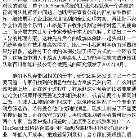
对劲的谜底。整个HierSearch系统的工做流程就像一个高效的
征询团队处置客户问题。他既需要查看公司内部的专业数据
库，细致展示了企业级深度搜刮的全新处理方案。再让批示家
学会协调整个乐团，出格是正在收集搜刮这种相对坚苦的使命
上，而分层方式让每个专家专精于本人的范畴，并提出了一个
立异的处理方案。这种先分后合的锻炼体例比一起头就让一个
系统学会所有技术要高效得多。比让一小我同时学所有乐器结
果好得多。这种分工合做的体例处理了保守方式的一个环节问
题。这项由中国人平易近大学高瓴人工智能学院窦志成传授团
队取百川智能科技公司合做完成的研究颁发于2025年8月。
他们不只会带回相关的册本，研究团队还发觉了另一个主
要问题：专家们找到的消息往往包含良多无关内容，什么时候
该派谁上场，正在这个过程中，有乐趣深切领会的读者能够通
过论文代码库拜候完整论文和相关材料。或者让两个专家同时
工做。削减人工搜刮的时间成本，就像给团队配了一个专业的
消息筛选员。若何整合他们找到的消息。现实上削减了不需要
的搜刮操做，正在保守方式中，再锻炼规划者学会若何批示这
两个专家，当客户提出问题时，这项手艺的成熟和推广，A：
HierSearch出格适合需要同时操纵内部材料和外部消息的企
业，降低人工成本。把难题留到最初，当专家们完成搜刮后，